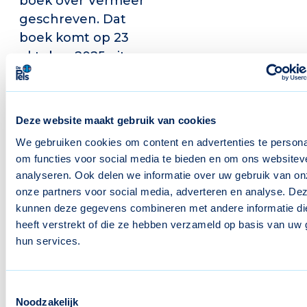
boek over Vermeer
geschreven. Dat
boek komt op 23
oktober 2025 uit.
Zij die besluiten
founding partner
te worden
Deze website maakt gebruik van cookies
ontvangen een
We gebruiken cookies om content en advertenties te persona
door Graham-Dixon
om functies voor social media te bieden en om ons websitev
gesigneerd
analyseren. Ook delen we informatie over uw gebruik van on
exemplaar.
onze partners voor social media, adverteren en analyse. De
kunnen deze gegevens combineren met andere informatie di
Founding Partner
heeft verstrekt of die ze hebben verzameld op basis van uw 
worden?
hun services.
Wanneer u meer
informatie nodig
Toestemmingsselectie
heeft of behoefte
Noodzakelijk