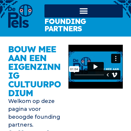
FOUNDING
PARTNERS
BOUW MEE
AAN EEN
EIGENZINN
IG
CULTUURPO
DIUM
Welkom op deze
pagina voor
beoogde founding
partners.